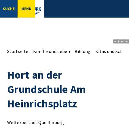
SUCHE
MENÜ
© bbsferrari
Startseite
Familie und Leben
Bildung
Kitas und Schul
Hort an der
Grundschule Am
Heinrichsplatz
Welterbestadt Quedlinburg