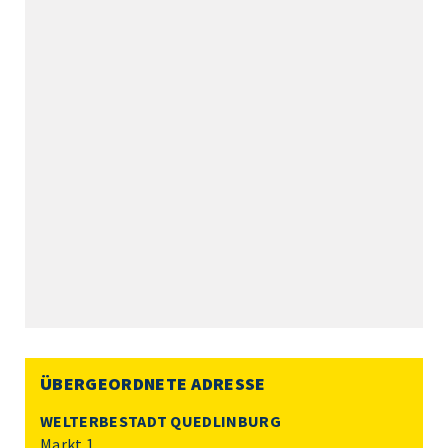
ÜBERGEORDNETE ADRESSE
WELTERBESTADT QUEDLINBURG
Markt 1