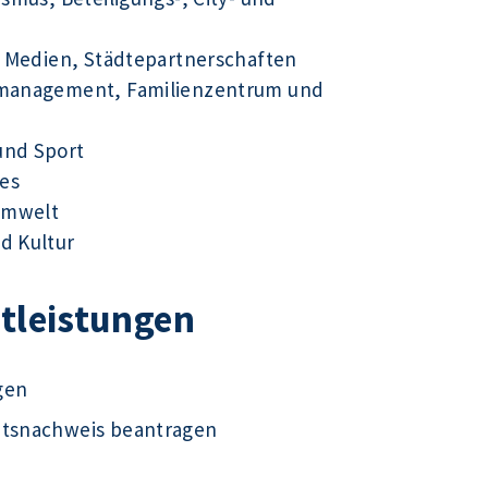
ue Medien, Städtepartnerschaften
tsmanagement, Familienzentrum und
und Sport
es
Umwelt
d Kultur
stleistungen
gen
ätsnachweis beantragen