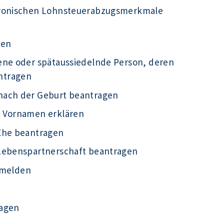
tronischen Lohnsteuerabzugsmerkmale
gen
ene oder spätaussiedelnde Person, deren
ntragen
nach der Geburt beantragen
r Vornamen erklären
Ehe beantragen
 Lebenspartnerschaft beantragen
g melden
ragen