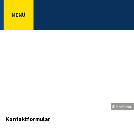
MENÜ
© bbsferrari
t
Kontaktformular