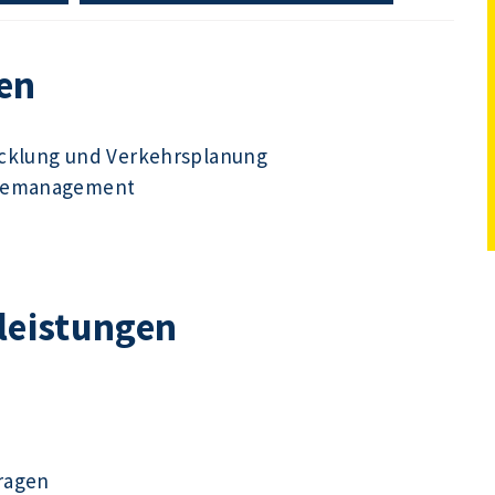
en
icklung und Verkehrsplanung
udemanagement
tleistungen
ragen