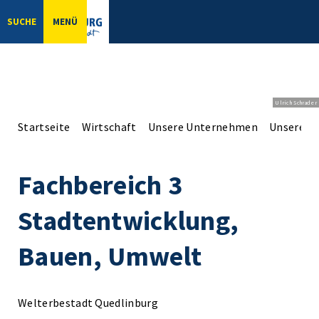
SUCHE
MENÜ
Ulrich Schrader
Startseite
Wirtschaft
Unsere Unternehmen
Unsere Er
Fachbereich 3
Stadtentwicklung,
Bauen, Umwelt
Welterbestadt Quedlinburg