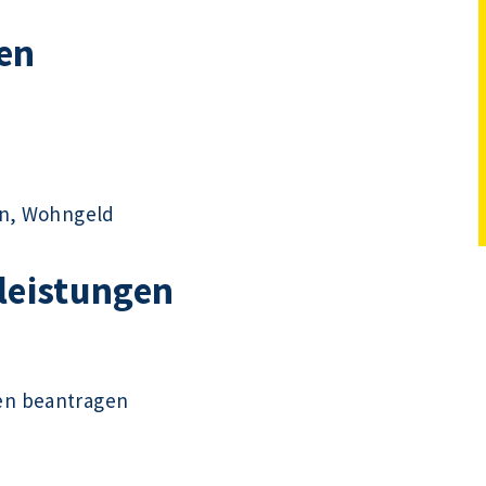
en
en, Wohngeld
tleistungen
en beantragen