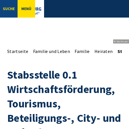
SUCHE
MENÜ
© bbsferrari
Startseite
Familie und Leben
Familie
Heiraten
Stabs
Stabsstelle 0.1
Wirtschaftsförderung,
Tourismus,
Beteiligungs-, City- und