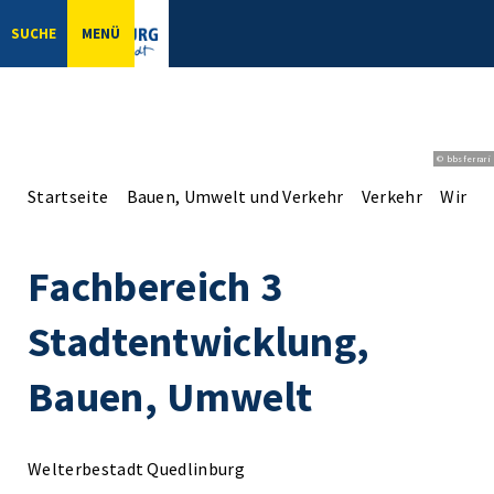
SUCHE
MENÜ
© bbsferrari
Startseite
Bauen, Umwelt und Verkehr
Verkehr
Winter
Fachbereich 3
Stadtentwicklung,
Bauen, Umwelt
Welterbestadt Quedlinburg