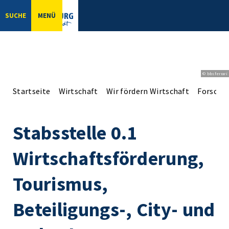
SUCHE
MENÜ
© bbsferrari
Startseite
Wirtschaft
Wir fördern Wirtschaft
Forschu
Stabsstelle 0.1
Wirtschaftsförderung,
Tourismus,
Beteiligungs-, City- und