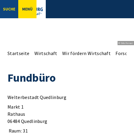
SUCHE
MENÜ
© bbsferrari
Startseite
Wirtschaft
Wir fördern Wirtschaft
Forschu
Fundbüro
Welterbestadt Quedlinburg
Markt 1
Rathaus
06484 Quedlinburg
Raum: 31