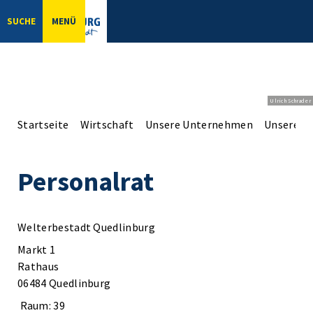
SUCHE
MENÜ
Ulrich Schrader
Startseite
Wirtschaft
Unsere Unternehmen
Unsere Er
Personalrat
Welterbestadt Quedlinburg
Markt 1
Rathaus
06484 Quedlinburg
Raum: 39