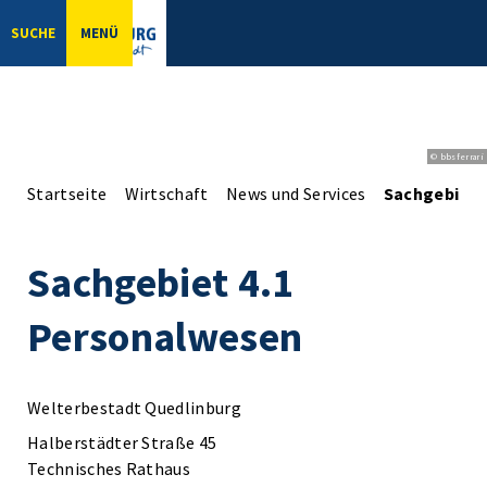
SUCHE
MENÜ
© bbsferrari
Startseite
Wirtschaft
News und Services
Sachgebiet 
Sachgebiet 4.1
Personalwesen
Welterbestadt Quedlinburg
Halberstädter Straße 45
Technisches Rathaus