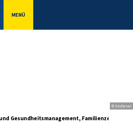
MENÜ
© bbsferrari
e- und Gesundheitsmanagement, Familienzentrum u