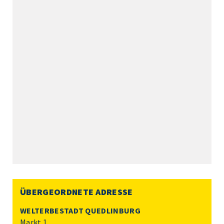
ÜBERGEORDNETE ADRESSE
WELTERBESTADT QUEDLINBURG
Markt 1