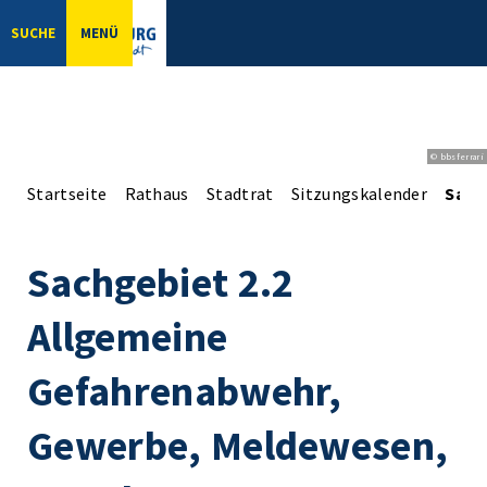
SUCHE
MENÜ
© bbsferrari
Startseite
Rathaus
Stadtrat
Sitzungskalender
Sach
Sachgebiet 2.2
Allgemeine
Gefahrenabwehr,
Gewerbe, Meldewesen,