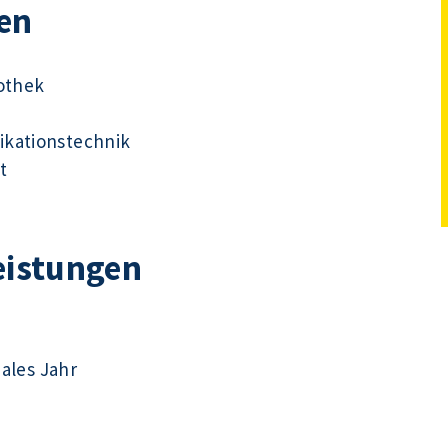
en
iothek
ikationstechnik
t
eistungen
iales Jahr
n