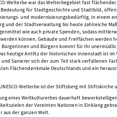
-Welterbe war das Welterbegebiet fast flächendeck
Bedeutung für Stadtgeschichte und Stadtbild, öffent
nierungs- und modernisierungsbedürftig. In einem e
rg und der Stadtverwaltung bis heute zahlreiche M
nmittel wie auch private Spenden, sodass mittlerwe
 werden können. Gebäude und Freiflächen werden h
 Bürgerinnen und Bürgern kommt für ihr unermüdlic
s heutige Antlitz der historischen Innenstadt ist im 
und Sanierer sich der zum Teil stark verfallenen F
ßten Flächendenkmale Deutschlands und ein herausrag
NESCO-Welterbe ist der Stiftsberg mit Stiftskirche 
ktung eines Weltkulturerbes dauerhaft bewerkstellig
itszielen der Vereinten Nationen in Einklang gebr
r aus der ganzen Welt.