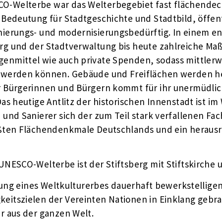
-Welterbe war das Welterbegebiet fast flächendeck
Bedeutung für Stadtgeschichte und Stadtbild, öffent
nierungs- und modernisierungsbedürftig. In einem e
rg und der Stadtverwaltung bis heute zahlreiche M
nmittel wie auch private Spenden, sodass mittlerwe
 werden können. Gebäude und Freiflächen werden h
 Bürgerinnen und Bürgern kommt für ihr unermüdlic
s heutige Antlitz der historischen Innenstadt ist im 
und Sanierer sich der zum Teil stark verfallenen F
ßten Flächendenkmale Deutschlands und ein herausrag
NESCO-Welterbe ist der Stiftsberg mit Stiftskirche 
ktung eines Weltkulturerbes dauerhaft bewerkstellig
itszielen der Vereinten Nationen in Einklang gebr
r aus der ganzen Welt.