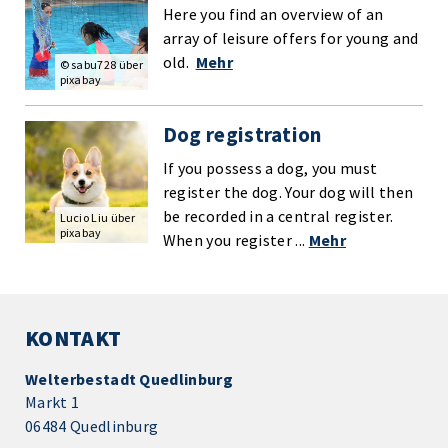
Here you find an overview of an
array of leisure offers for young and
old.
Mehr
© sabu728 über
pixabay
Dog registration
If you possess a dog, you must
register the dog. Your dog will then
be recorded in a central register.
Lucio Liu über
pixabay
When you register ...
Mehr
KONTAKT
Welterbestadt Quedlinburg
Markt 1
06484 Quedlinburg