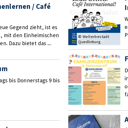
enlernen / Café
I
W
e
ue Gegend zieht, ist es
P
h, mit den Einheimischen
© Welterbestadt
Quedlinburg
n. Dazu bietet das ...
F
rum
D
i
gs bis Donnerstags 9 bis
o
f
A