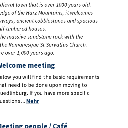
ieval town that is over 1000 years old.
edge of the Harz Mountains, it welcomes
eyways, ancient cobblestones and spacious
lf-timbered houses.
the massive sandstone rock with the
 the Romanesque St Servatius Church.
e over 1,000 years ago.
Welcome meeting
elow you will find the basic requirements
hat need to be done upon moving to
uedlinburg. If you have more specific
uestions ...
Mehr
eeting people / Café