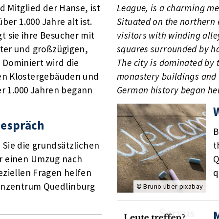
 Mitglied der Hanse, ist
League, is a charming med
ber 1.000 Jahre alt ist.
Situated on the northern 
 sie ihre Besucher mit
visitors with winding all
ster und großzügigen,
squares surrounded by ha
Dominiert wird die
The city is dominated by 
den Klostergebäuden und
monastery buildings and
ber 1.000 Jahren begann
German history began her
espräch
B
Sie die grundsätzlichen
t
r einen Umzug nach
Q
eziellen Fragen helfen
q
ienzentrum Quedlinburg
© Bruno über pixabay
M