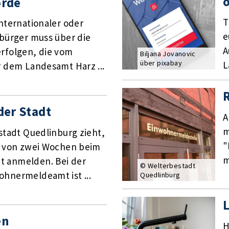
o
örde
T
nternationaler oder
e
bürger muss über die
A
rfolgen, die vom
Biljana Jovanovic
über pixabay
L
 dem Landesamt Harz ...
R
der Stadt
A
m
stadt Quedlinburg zieht,
"
b von zwei Wochen beim
m
 anmelden. Bei der
© Welterbestadt
hnermeldeamt ist ...
Quedlinburg
L
en
H