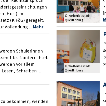
st der Rechtsanspruch
k
indertageseinrichtungen
i
en, Hort) im
© Welterbestadt
M
etz (KiFöG) geregelt.
Quedlinburg
ur Vollendung ...
Mehr
P
s
 werden Schülerinnen
b
sen 1 bis 4 unterrichtet.
y
 werden vor allem
© Welterbestadt
Lesen, Schreiben ...
Quedlinburg
A
I
s
z zu bekommen, wenden