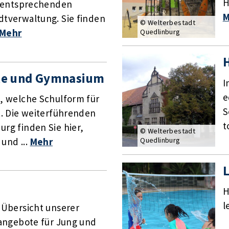
H
ie entsprechenden
M
dtverwaltung. Sie finden
© Welterbestadt
Mehr
Quedlinburg
le und Gymnasium
I
e
h, welche Schulform für
S
st. Die weiterführenden
t
urg finden Sie hier,
© Welterbestadt
und ...
Mehr
Quedlinburg
L
H
l
e Übersicht unserer
itangebote für Jung und