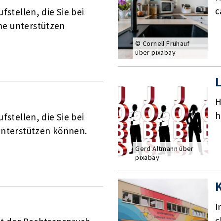
c
ufstellen, die Sie bei
he unterstützen
© Cornell Frühauf
über pixabay
L
H
h
ufstellen, die Sie bei
 unterstützen können.
Gerd Altmann über
pixabay
I
c