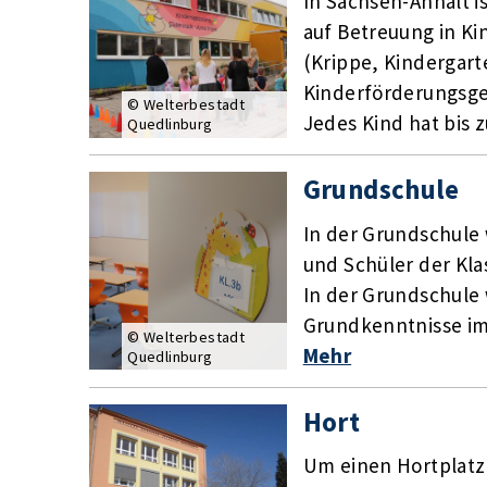
In Sachsen-Anhalt i
auf Betreuung in K
(Krippe, Kindergart
Kinderförderungsges
© Welterbestadt
Jedes Kind hat bis z
Quedlinburg
Grundschule
In der Grundschule
und Schüler der Klas
In der Grundschule
Grundkenntnisse im 
© Welterbestadt
Mehr
Quedlinburg
Hort
Um einen Hortplat