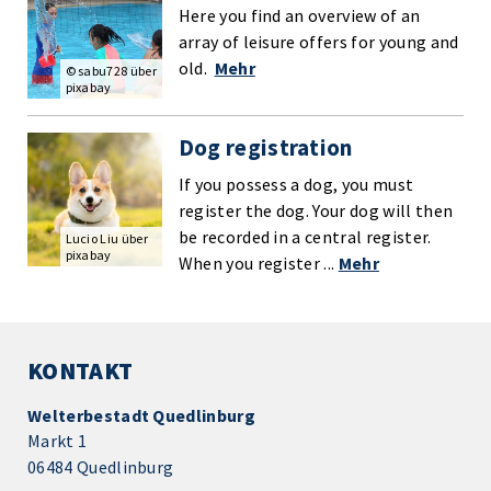
Here you find an overview of an
array of leisure offers for young and
old.
Mehr
© sabu728 über
pixabay
Dog registration
If you possess a dog, you must
register the dog. Your dog will then
be recorded in a central register.
Lucio Liu über
pixabay
When you register ...
Mehr
KONTAKT
Welterbestadt Quedlinburg
Markt 1
06484 Quedlinburg