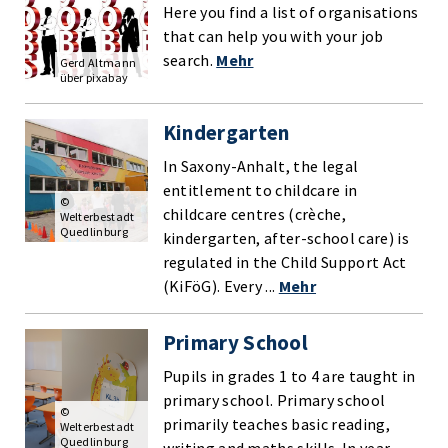
Here you find a list of organisations
that can help you with your job
search.
Mehr
Gerd Altmann
über pixabay
Kindergarten
In Saxony-Anhalt, the legal
entitlement to childcare in
©
childcare centres (crèche,
Welterbestadt
Quedlinburg
kindergarten, after-school care) is
regulated in the Child Support Act
(KiFöG). Every ...
Mehr
Primary School
Pupils in grades 1 to 4 are taught in
primary school. Primary school
©
primarily teaches basic reading,
Welterbestadt
Quedlinburg