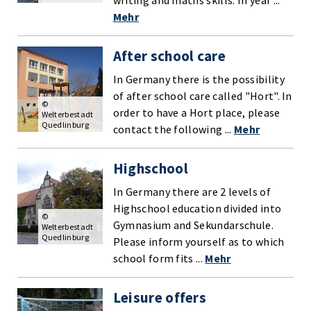
writing and maths skills. In year ...
Mehr
After school care
In Germany there is the possibility
of after school care called "Hort". In
©
order to have a Hort place, please
Welterbestadt
Quedlinburg
contact the following ...
Mehr
Highschool
In Germany there are 2 levels of
Highschool education divided into
©
Gymnasium and Sekundarschule.
Welterbestadt
Quedlinburg
Please inform yourself as to which
school form fits ...
Mehr
Leisure offers