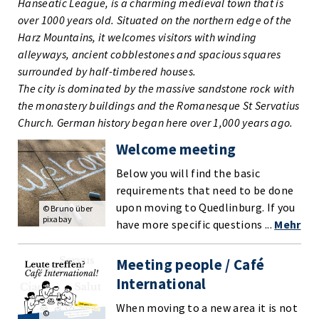
Hanseatic League, is a charming medieval town that is
over 1000 years old. Situated on the northern edge of the
Harz Mountains, it welcomes visitors with winding
alleyways, ancient cobblestones and spacious squares
surrounded by half-timbered houses.
The city is dominated by the massive sandstone rock with
the monastery buildings and the Romanesque St Servatius
Church. German history began here over 1,000 years ago.
Welcome meeting
Below you will find the basic
requirements that need to be done
upon moving to Quedlinburg. If you
© Bruno über
pixabay
have more specific questions ...
Mehr
Meeting people / Café
International
When moving to a new area it is not
©