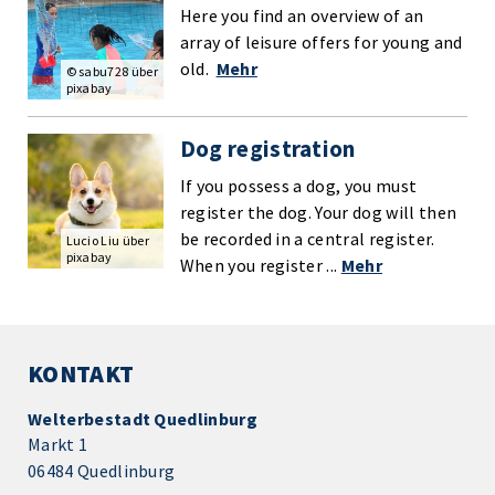
Here you find an overview of an
array of leisure offers for young and
old.
Mehr
© sabu728 über
pixabay
Dog registration
If you possess a dog, you must
register the dog. Your dog will then
be recorded in a central register.
Lucio Liu über
pixabay
When you register ...
Mehr
KONTAKT
Welterbestadt Quedlinburg
Markt 1
06484 Quedlinburg