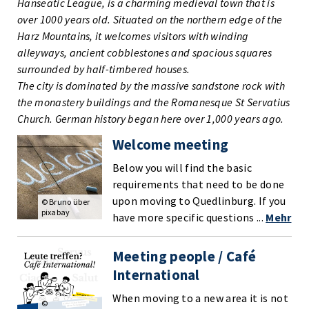
Hanseatic League, is a charming medieval town that is
over 1000 years old. Situated on the northern edge of the
Harz Mountains, it welcomes visitors with winding
alleyways, ancient cobblestones and spacious squares
surrounded by half-timbered houses.
The city is dominated by the massive sandstone rock with
the monastery buildings and the Romanesque St Servatius
Church. German history began here over 1,000 years ago.
Welcome meeting
Below you will find the basic
requirements that need to be done
upon moving to Quedlinburg. If you
© Bruno über
pixabay
have more specific questions ...
Mehr
Meeting people / Café
International
When moving to a new area it is not
©