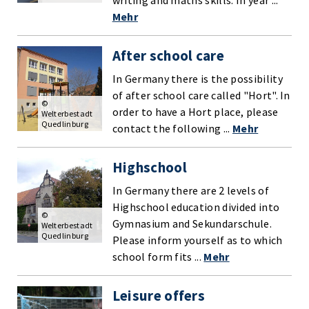
writing and maths skills. In year ...
Mehr
After school care
In Germany there is the possibility
of after school care called "Hort". In
©
order to have a Hort place, please
Welterbestadt
Quedlinburg
contact the following ...
Mehr
Highschool
In Germany there are 2 levels of
Highschool education divided into
©
Gymnasium and Sekundarschule.
Welterbestadt
Quedlinburg
Please inform yourself as to which
school form fits ...
Mehr
Leisure offers