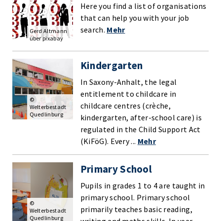
Here you find a list of organisations
that can help you with your job
search.
Mehr
Gerd Altmann
über pixabay
Kindergarten
In Saxony-Anhalt, the legal
entitlement to childcare in
©
childcare centres (crèche,
Welterbestadt
Quedlinburg
kindergarten, after-school care) is
regulated in the Child Support Act
(KiFöG). Every ...
Mehr
Primary School
Pupils in grades 1 to 4 are taught in
primary school. Primary school
©
primarily teaches basic reading,
Welterbestadt
Quedlinburg