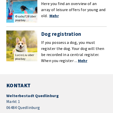
Here you find an overview of an
array of leisure offers for young and
old.
Mehr
© sabu728 über
pixabay
Dog registration
If you possess a dog, you must
register the dog. Your dog will then
be recorded in a central register.
Lucio Liu über
pixabay
When you register ...
Mehr
KONTAKT
Welterbestadt Quedlinburg
Markt 1
06484 Quedlinburg