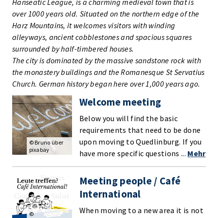
Hanseatic League, is a charming medieval town that is
over 1000 years old. Situated on the northern edge of the
Harz Mountains, it welcomes visitors with winding
alleyways, ancient cobblestones and spacious squares
surrounded by half-timbered houses.
The city is dominated by the massive sandstone rock with
the monastery buildings and the Romanesque St Servatius
Church. German history began here over 1,000 years ago.
Welcome meeting
Below you will find the basic
requirements that need to be done
upon moving to Quedlinburg. If you
© Bruno über
pixabay
have more specific questions ...
Mehr
Meeting people / Café
International
When moving to a new area it is not
©