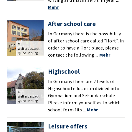
writing and maths skills. In year ...
Mehr
After school care
In Germany there is the possibility
of after school care called "Hort". In
©
order to have a Hort place, please
Welterbestadt
Quedlinburg
contact the following ...
Mehr
Highschool
In Germany there are 2 levels of
Highschool education divided into
©
Gymnasium and Sekundarschule.
Welterbestadt
Quedlinburg
Please inform yourself as to which
school form fits ...
Mehr
Leisure offers