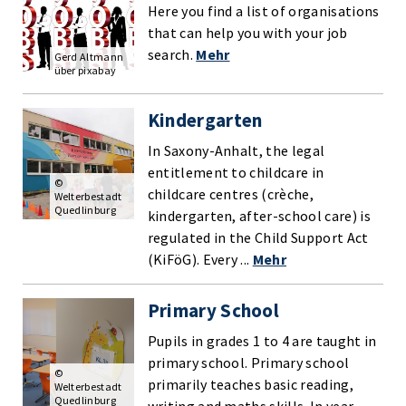
Here you find a list of organisations
that can help you with your job
search.
Mehr
Gerd Altmann
über pixabay
Kindergarten
In Saxony-Anhalt, the legal
entitlement to childcare in
©
childcare centres (crèche,
Welterbestadt
Quedlinburg
kindergarten, after-school care) is
regulated in the Child Support Act
(KiFöG). Every ...
Mehr
Primary School
Pupils in grades 1 to 4 are taught in
primary school. Primary school
©
primarily teaches basic reading,
Welterbestadt
Quedlinburg