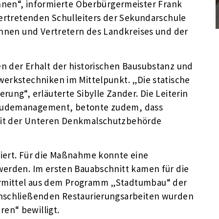
n“, informierte Oberbürgermeister Frank
vertretenden Schulleiters der Sekundarschule
rinnen und Vertretern des Landkreises und der
n der Erhalt der historischen Bausubstanz und
werkstechniken im Mittelpunkt. „Die statische
rung“, erläuterte Sibylle Zander. Die Leiterin
bäudemanagement, betonte zudem, dass
mit der Unteren Denkmalschutzbehörde
tiert. Für die Maßnahme konnte eine
werden. Im ersten Bauabschnitt kamen für die
rmittel aus dem Programm „Stadtumbau“ der
anschließenden Restaurierungsarbeiten wurden
en“ bewilligt.