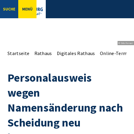
SUCHE
MENÜ
© bbsferrari
Startseite
Rathaus
Digitales Rathaus
Online-Terminv
Personalausweis
wegen
Namensänderung nach
Scheidung neu