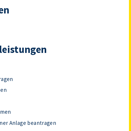
en
tleistungen
ragen
men
ehmen
iner Anlage beantragen