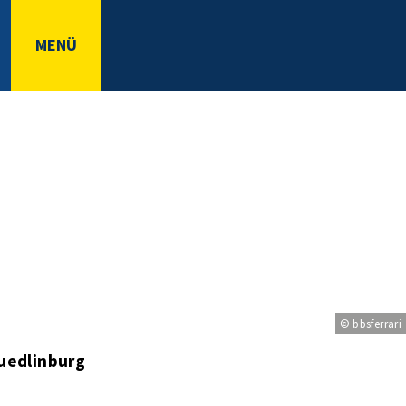
MENÜ
© bbsferrari
uedlinburg