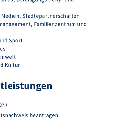
ue Medien, Städtepartnerschaften
tsmanagement, Familienzentrum und
und Sport
es
Umwelt
d Kultur
stleistungen
gen
ätsnachweis beantragen