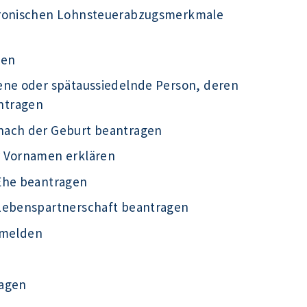
tronischen Lohnsteuerabzugsmerkmale
gen
ene oder spätaussiedelnde Person, deren
ntragen
nach der Geburt beantragen
r Vornamen erklären
Ehe beantragen
 Lebenspartnerschaft beantragen
g melden
ragen