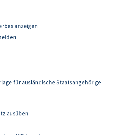
erbes anzeigen
melden
rlage für ausländische Staatsangehörige
utz ausüben