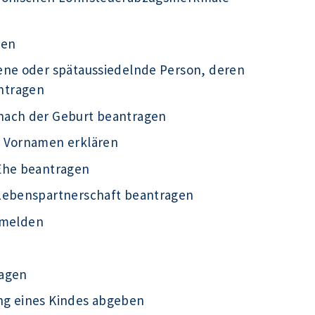
gen
ene oder spätaussiedelnde Person, deren
ntragen
nach der Geburt beantragen
r Vornamen erklären
Ehe beantragen
 Lebenspartnerschaft beantragen
g melden
ragen
ng eines Kindes abgeben