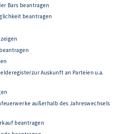
der Bars beantragen
glichkeit beantragen
nzeigen
 beantragen
gen
lderegisterzur Auskunft an Parteien u.a.
gen
infeuerwerke außerhalb des Jahreswechsels
rkauf beantragen
kunde beantragen