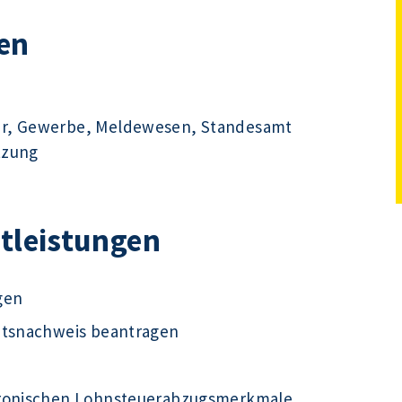
en
hr, Gewerbe, Meldewesen, Standesamt
tzung
stleistungen
gen
ätsnachweis beantragen
tronischen Lohnsteuerabzugsmerkmale