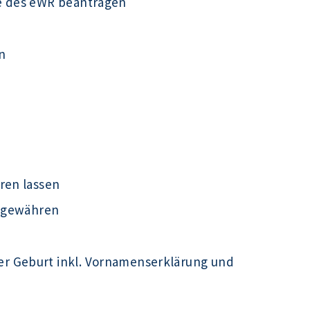
e des eWR beantragen
n
ren lassen
t gewähren
r Geburt inkl. Vornamenserklärung und