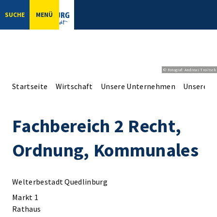
SUCHE
MENÜ
© Fotograf: Andreas Troitsch
Startseite
Wirtschaft
Unsere Unternehmen
Unsere Er
Fachbereich 2 Recht,
Ordnung, Kommunales
Welterbestadt Quedlinburg
Markt 1
Rathaus