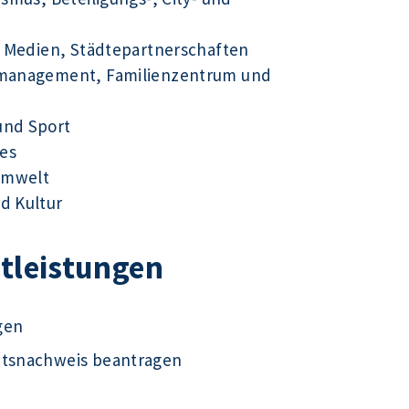
ue Medien, Städtepartnerschaften
tsmanagement, Familienzentrum und
und Sport
es
Umwelt
d Kultur
stleistungen
gen
ätsnachweis beantragen