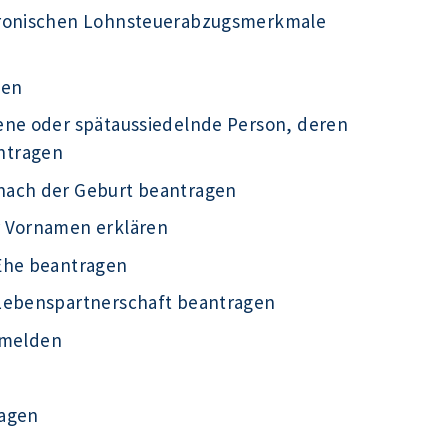
tronischen Lohnsteuerabzugsmerkmale
gen
ene oder spätaussiedelnde Person, deren
ntragen
nach der Geburt beantragen
r Vornamen erklären
Ehe beantragen
 Lebenspartnerschaft beantragen
g melden
ragen