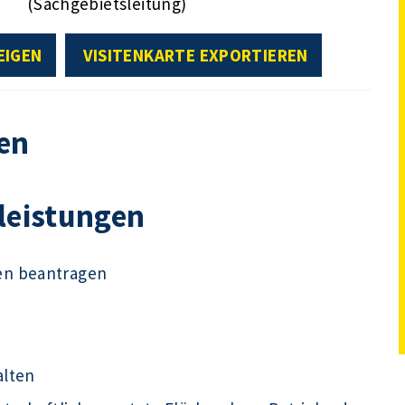
(Sachgebietsleitung)
EIGEN
VISITENKARTE EXPORTIEREN
en
tleistungen
en beantragen
alten