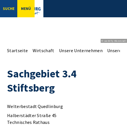
SUCHE
MENÜ
© Jan-Billy Blum-Arndt
Startseite
Wirtschaft
Unsere Unternehmen
Unsere Er
Sachgebiet 3.4
Stiftsberg
Welterbestadt Quedlinburg
Halberstädter Straße 45
Technisches Rathaus