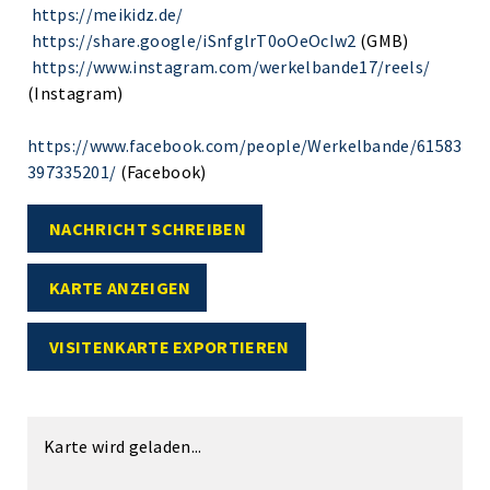
https://meikidz.de/
https://share.google/iSnfglrT0oOeOcIw2
(GMB)
https://www.instagram.com/werkelbande17/reels/
(Instagram)
https://www.facebook.com/people/Werkelbande/61583
397335201/
(Facebook)
NACHRICHT SCHREIBEN
KARTE ANZEIGEN
VISITENKARTE EXPORTIEREN
Karte wird geladen...