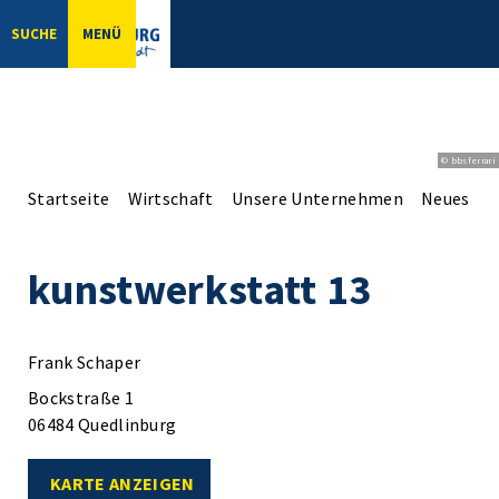
SUCHE
MENÜ
© bbsferrari
Startseite
Wirtschaft
Unsere Unternehmen
Neues aus
kunstwerkstatt 13
Frank Schaper
Bockstraße 1
06484 Quedlinburg
KARTE ANZEIGEN