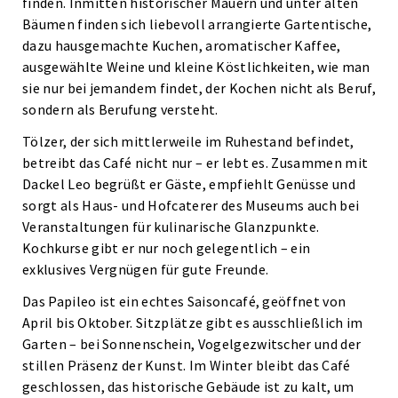
finden. Inmitten historischer Mauern und unter alten
Bäumen finden sich liebevoll arrangierte Gartentische,
dazu hausgemachte Kuchen, aromatischer Kaffee,
ausgewählte Weine und kleine Köstlichkeiten, wie man
sie nur bei jemandem findet, der Kochen nicht als Beruf,
sondern als Berufung versteht.
Tölzer, der sich mittlerweile im Ruhestand befindet,
betreibt das Café nicht nur – er lebt es. Zusammen mit
Dackel Leo begrüßt er Gäste, empfiehlt Genüsse und
sorgt als Haus- und Hofcaterer des Museums auch bei
Veranstaltungen für kulinarische Glanzpunkte.
Kochkurse gibt er nur noch gelegentlich – ein
exklusives Vergnügen für gute Freunde.
Das Papileo ist ein echtes Saisoncafé, geöffnet von
April bis Oktober. Sitzplätze gibt es ausschließlich im
Garten – bei Sonnenschein, Vogelgezwitscher und der
stillen Präsenz der Kunst. Im Winter bleibt das Café
geschlossen, das historische Gebäude ist zu kalt, um