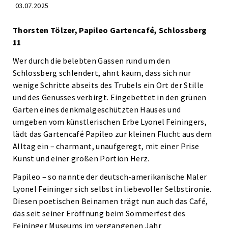
03.07.2025
Thorsten Tölzer, Papileo Gartencafé, Schlossberg
11
Wer durch die belebten Gassen rund um den
Schlossberg schlendert, ahnt kaum, dass sich nur
wenige Schritte abseits des Trubels ein Ort der Stille
und des Genusses verbirgt. Eingebettet in den grünen
Garten eines denkmalgeschützten Hauses und
umgeben vom künstlerischen Erbe Lyonel Feiningers,
lädt das Gartencafé Papileo zur kleinen Flucht aus dem
Alltag ein – charmant, unaufgeregt, mit einer Prise
Kunst und einer großen Portion Herz.
Papileo – so nannte der deutsch-amerikanische Maler
Lyonel Feininger sich selbst in liebevoller Selbstironie.
Diesen poetischen Beinamen trägt nun auch das Café,
das seit seiner Eröffnung beim Sommerfest des
Feininger Museums im vergangenen Jahr