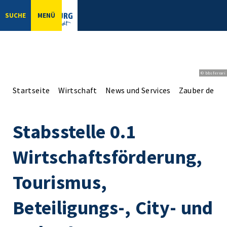
SUCHE
MENÜ
© bbsferrari
Startseite
Wirtschaft
News und Services
Zauber der A
Stabsstelle 0.1
Wirtschaftsförderung,
Tourismus,
Beteiligungs-, City- und