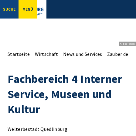
SUCHE
MENÜ
© bbsferrari
Startseite
Wirtschaft
News und Services
Zauber der A
Fachbereich 4 Interner
Service, Museen und
Kultur
Welterbestadt Quedlinburg