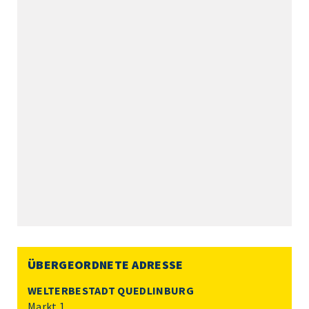
ÜBERGEORDNETE ADRESSE
WELTERBESTADT QUEDLINBURG
Markt 1