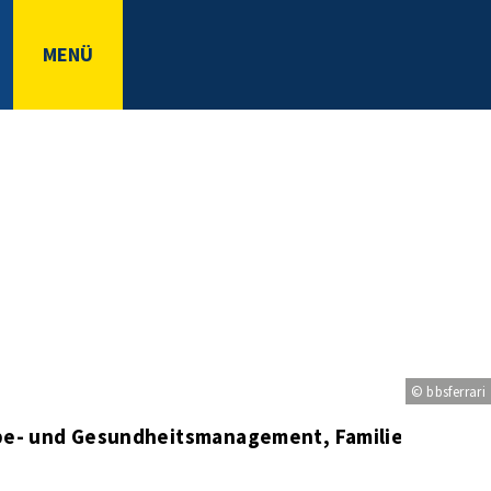
MENÜ
© bbsferrari
habe- und Gesundheitsmanagement, Familienzentru