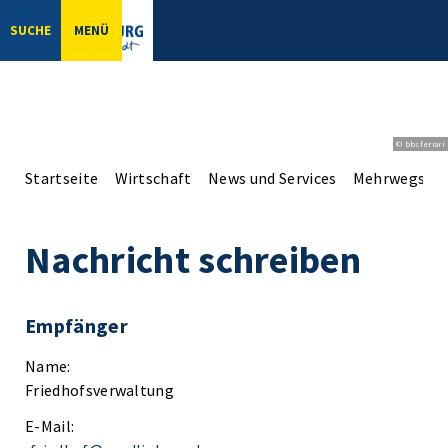
SUCHE
MENÜ
© bbsferrari
Startseite
Wirtschaft
News und Services
Mehrwegsys
Nachricht schreiben
Empfänger
Name:
Friedhofsverwaltung
E-Mail: