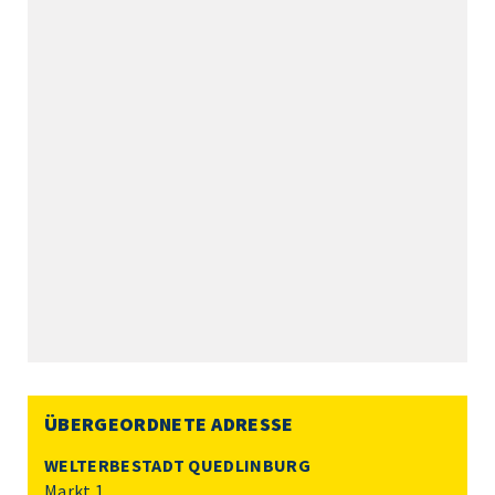
ÜBERGEORDNETE ADRESSE
WELTERBESTADT QUEDLINBURG
Markt 1