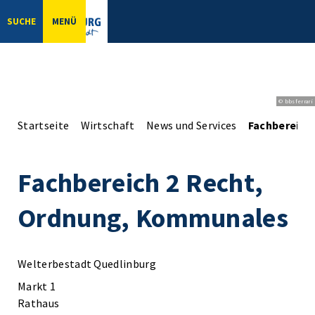
SUCHE
MENÜ
© bbsferrari
Startseite
Wirtschaft
News und Services
Fachbereich
Fachbereich 2 Recht,
Ordnung, Kommunales
Welterbestadt Quedlinburg
Markt 1
Rathaus