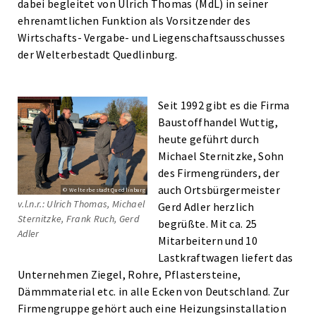
dabei begleitet von Ulrich Thomas (MdL) in seiner
ehrenamtlichen Funktion als Vorsitzender des
Wirtschafts- Vergabe- und Liegenschaftsausschusses
der Welterbestadt Quedlinburg.
Seit 1992 gibt es die Firma
Baustoffhandel Wuttig,
heute geführt durch
Michael Sternitzke, Sohn
des Firmengründers, der
auch Ortsbürgermeister
© Welterbestadt Quedlinburg
v.l.n.r.: Ulrich Thomas, Michael
Gerd Adler herzlich
Sternitzke, Frank Ruch, Gerd
begrüßte. Mit ca. 25
Adler
Mitarbeitern und 10
Lastkraftwagen liefert das
Unternehmen Ziegel, Rohre, Pflastersteine,
Dämmmaterial etc. in alle Ecken von Deutschland. Zur
Firmengruppe gehört auch eine Heizungsinstallation