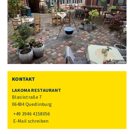
© Lakoma
KONTAKT
LAKOMA RESTAURANT
Blasiistraße 7
06484 Quedlinburg
+49 3946 4158056
E-Mail schreiben