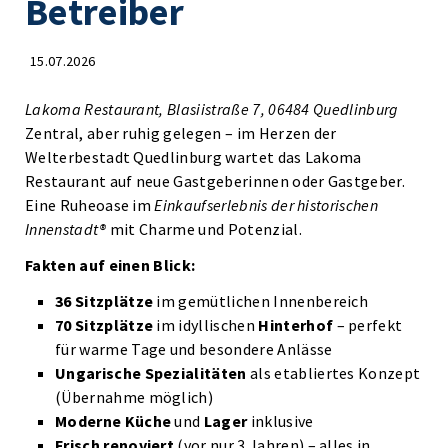
Betreiber
15.07.2026
Lakoma Restaurant, Blasiistraße 7, 06484 Quedlinburg
Zentral, aber ruhig gelegen – im Herzen der
Welterbestadt Quedlinburg wartet das Lakoma
Restaurant auf neue Gastgeberinnen oder Gastgeber.
Eine Ruheoase im
Einkaufserlebnis der historischen
Innenstadt®
mit Charme und Potenzial.
Fakten auf einen Blick:
36 Sitzplätze
im gemütlichen Innenbereich
70 Sitzplätze
im idyllischen
Hinterhof
– perfekt
für warme Tage und besondere Anlässe
Ungarische Spezialitäten
als etabliertes Konzept
(Übernahme möglich)
Moderne Küche
und
Lager
inklusive
Frisch renoviert
(vor nur 3 Jahren) – alles in