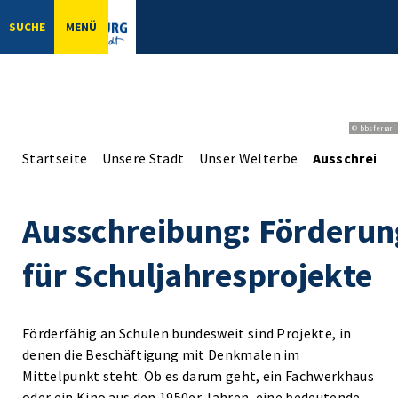
SUCHE
MENÜ
© bbsferrari
Startseite
Unsere Stadt
Unser Welterbe
Ausschreibun
Ausschreibung: Förderun
für Schuljahresprojekte
Förderfähig an Schulen bundesweit sind Projekte, in
denen die Beschäftigung mit Denkmalen im
Mittelpunkt steht. Ob es darum geht, ein Fachwerkhaus
oder ein Kino aus den 1950er Jahren, eine bedeutende