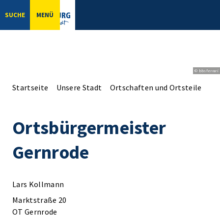
SUCHE
MENÜ
© bbsferrari
Startseite
Unsere Stadt
Ortschaften und Ortsteile
Ge
Ortsbürgermeister
Gernrode
Lars Kollmann
Marktstraße 20
OT Gernrode