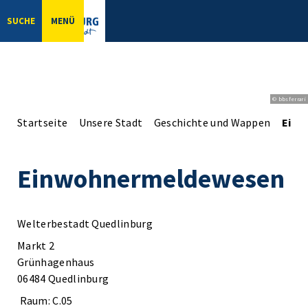
SUCHE
MENÜ
© bbsferrari
Startseite
Unsere Stadt
Geschichte und Wappen
Einw
Einwohnermeldewesen
Welterbestadt Quedlinburg
Markt 2
Grünhagenhaus
06484 Quedlinburg
Raum: C.05