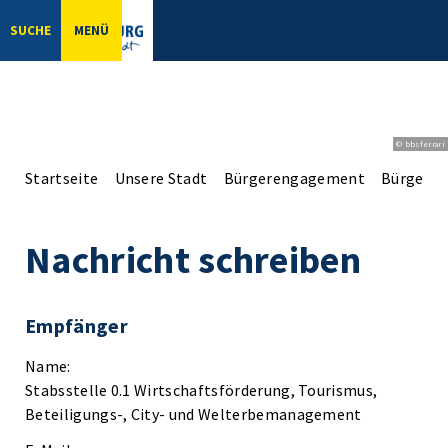
SUCHE
MENÜ
© bbsferrari
Startseite
Unsere Stadt
Bürgerengagement
Bürgerpro
Nachricht schreiben
Empfänger
Name:
Stabsstelle 0.1 Wirtschaftsförderung, Tourismus,
Beteiligungs-, City- und Welterbemanagement