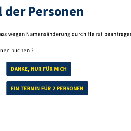
l der Personen
pass wegen Namensänderung durch Heirat beantragen"
onen buchen ?
DANKE, NUR FÜR MICH
EIN TERMIN FÜR 2 PERSONEN