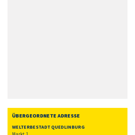
ÜBERGEORDNETE ADRESSE
WELTERBESTADT QUEDLINBURG
Markt 1